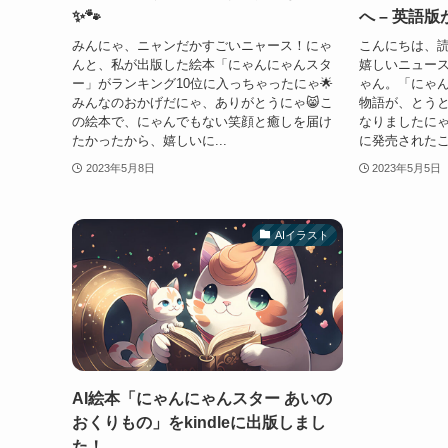
✨🐾
へ – 英語
みんにゃ、ニャンだかすごいニャース！にゃ
こんにちは、
んと、私が出版した絵本「にゃんにゃんスタ
嬉しいニュー
ー」がランキング10位に入っちゃったにゃ🌟
ゃん。「にゃ
みんなのおかげだにゃ、ありがとうにゃ😸こ
物語が、とう
の絵本で、にゃんでもない笑顔と癒しを届け
なりましたに
たかったから、嬉しいに...
に発売されたこ
2023年5月8日
2023年5月5日
AIイラスト
AI絵本「にゃんにゃんスター あいの
おくりもの」をkindleに出版しまし
た！