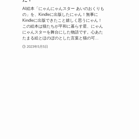
AI絵本「にゃんにゃんスター あいのおくりも
の」を、Kindleに出版したにゃん！無事に
Kindleに出版できたこと嬉しく思うにゃん！
この絵本は猫たちが平和に暮らす星、にゃん
にゃんスターを舞台にした物語です。心あた
たまる絵とほのぼのとした言葉と猫の可...
2023年5月5日