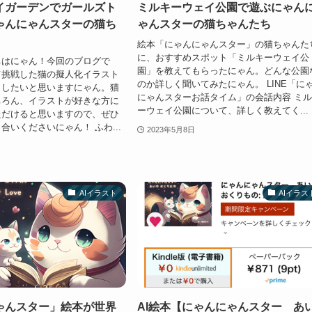
イガーデンでガールズト
ミルキーウェイ公園で遊ぶにゃん
ゃんにゃんスターの猫ち
ゃんスターの猫ちゃんたち
絵本「にゃんにゃんスター」の猫ちゃんた
に、おすすめスポット「ミルキーウェイ公
ちはにゃん！今回のブログで
園」を教えてもらったにゃん。どんな公園
て挑戦した猫の擬人化イラスト
のか詳しく聞いてみたにゃん。 LINE「に
ししたいと思いますにゃん。猫
にゃんスターお話タイム」の会話内容 ミ
ちろん、イラストが好きな方に
ーウェイ公園について、詳しく教えてく...
ただけると思いますので、ぜひ
合いくださいにゃん！ ふわ...
2023年5月8日
AIイラスト
AIイラス
ゃんスター」絵本が世界
AI絵本【にゃんにゃんスター あ