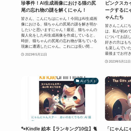
珍事件！AI生成画像における猫の尻
ピンクスカ
尾の忘れ物の謎を解くにゃん！
ークするに
ゃんたち
皆さん、こんにちはにゃん！今回はAI生成画
像における、猫ちゃんの尻尾の謎を解き明か
皆さんこんに
したいと思いますにゃん！最近、猫ちゃんの
は、私が初め
擬人化をしたAI生成画像を作成していると、
についてお話
時折、猫ちゃんの尻尾の忘れ物が落ちている
好きの方はも
現象に遭遇したにゃん。これには長い間...
も楽しんでい
最後までお付き
2023年5月11日
2023年5月11日
AIイラスト
🐾Kindle 絵本【ランキング10位】🐈
「にゃんに